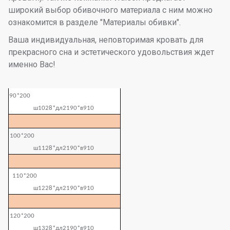
широкий выбор обивочного материала с ним можно
ознакомится в разделе "Материалы обивки".
Ваша индивидуальная, неповторимая кровать для
прекрасного сна и эстетического удовольствия ждет
именно Вас!
90*200
ш1028*дл2190*в910
100*200
ш1128*дл2190*в910
110*200
ш1228*дл2190*в910
120*200
ш1328*дл2190*в910