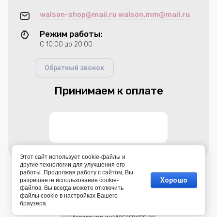
walson-shop@mail.ru walson.mm@mail.ru
Режим работы:
С 10:00 до 20:00
Обратный звонок
Принимаем к оплате
Этот сайт использует cookie-файлы и
другие технологии для улучшения его
работы. Продолжая работу с сайтом, Вы
© 2026 Walson shop-интернет магазин
Хорошо
разрешаете использование cookie-
файлов. Вы всегда можете отключить
файлы cookie в настройках Вашего
браузера.